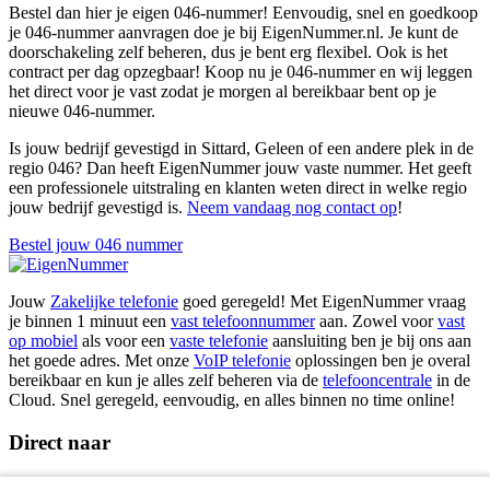
Bestel dan hier je eigen 046-nummer! Eenvoudig, snel en goedkoop
je 046-nummer aanvragen doe je bij EigenNummer.nl. Je kunt de
doorschakeling zelf beheren, dus je bent erg flexibel. Ook is het
contract per dag opzegbaar! Koop nu je 046-nummer en wij leggen
het direct voor je vast zodat je morgen al bereikbaar bent op je
nieuwe 046-nummer.
Is jouw bedrijf gevestigd in Sittard, Geleen of een andere plek in de
regio 046? Dan heeft EigenNummer jouw vaste nummer. Het geeft
een professionele uitstraling en klanten weten direct in welke regio
jouw bedrijf gevestigd is.
Neem vandaag nog contact op
!
Bestel jouw 046 nummer
Jouw
Zakelijke telefonie
goed geregeld! Met EigenNummer vraag
je binnen 1 minuut een
vast telefoonnummer
aan. Zowel voor
vast
op mobiel
als voor een
vaste telefonie
aansluiting ben je bij ons aan
het goede adres. Met onze
VoIP telefonie
oplossingen ben je overal
bereikbaar en kun je alles zelf beheren via de
telefooncentrale
in de
Cloud. Snel geregeld, eenvoudig, en alles binnen no time online!
Direct naar
Hoe werkt het?